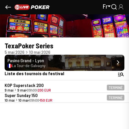
Fr
TexaPoker Series
5 mai 2026
10 mai 2026
Pasino Grand - Lyon
La Tour-de-Salvagny
Liste des tournois du festival
KOP Superstack 200
TERMINÉ
9 mai
9 mai
09h00
200 EUR
Super Sunday 150
TERMINÉ
10 mai
10 mai
09h00
150 EUR